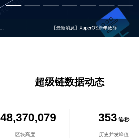
区悄然预备：AI聊天机器人即将上线，共创社交新篇章
【最新消息】
XuperOS新年致辞
超级链数据动态
48,370,079
353
笔/秒
区块高度
历史并发峰值