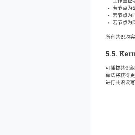
工作量证
若节点为
若节点为同
若节点为同步
所有共识均实现
5.5.
Ker
可插拔共识组
算法将获得更新。
进行共识读写