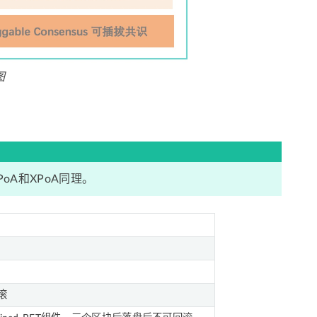
图
PoA和XPoA同理。
滚