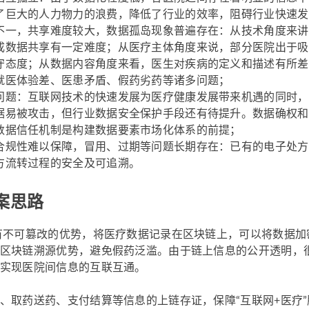
了巨大的人力物力的浪费，降低了行业的效率，阻碍行业快速发
不一，共享难度较大，数据孤岛现象普遍存在：从技术角度来讲
成数据共享有一定难度；从医疗主体角度来说，部分医院出于吸
守态度；从数据内容角度来看，医生对疾病的定义和描述有所差
就医体验差、医患矛盾、假药劣药等诸多问题；
问题：互联网技术的快速发展为医疗健康发展带来机遇的同时，
据易被攻击，但行业数据安全保护手段还有待提升。数据确权和
数据信任机制是构建数据要素市场化体系的前提；
合规性难以保障，冒用、过期等问题长期存在：已有的电子处方
方流转过程的安全及可追溯。
案思路
有不可篡改的优势，将医疗数据记录在区块链上，可以将数据
区块链溯源优势，避免假药泛滥。由于链上信息的公开透明，
实现医院间信息的互联互通。
、取药送药、支付结算等信息的上链存证，保障“互联网+医疗