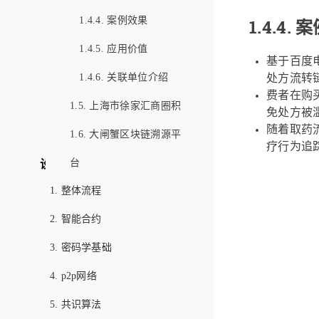
1.4.4. 案例效果
1.4.4.
案
1.4.5. 应用价值
基于百度
1.4.6. 关联单位介绍
处方流转
费者在购
1.5. 上海市徐家汇商圈积
免处方被
随着取药
分平台
1.6. 大闸蟹区块链溯源平
疗行为追
台
设计原理
1. 整体流程
2. 智能合约
3. 密码学基础
4. p2p网络
5. 共识算法