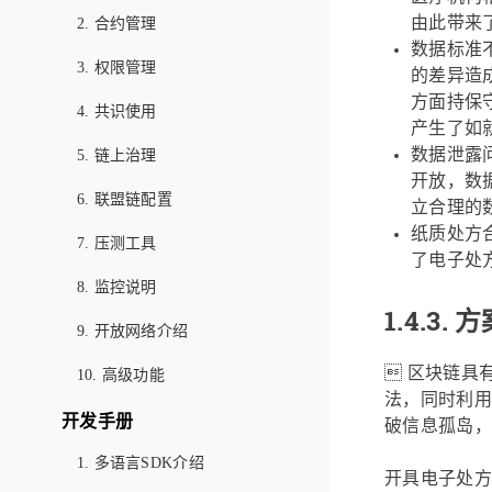
由此带来
2. 合约管理
数据标准
3. 权限管理
的差异造
方面持保
4. 共识使用
产生了如
数据泄露
5. 链上治理
开放，数
6. 联盟链配置
立合理的
纸质处方
7. 压测工具
了电子处
8. 监控说明
1.4.3.
方
9. 开放网络介绍
 区块链具
10. 高级功能
法，同时利用
开发手册
破信息孤岛，
1. 多语言SDK介绍
开具电子处方