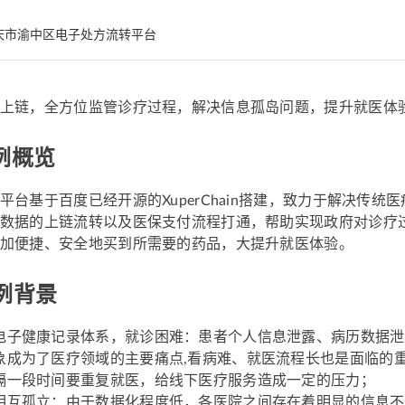
庆市渝中区电子处方流转平台
上链，全方位监管诊疗过程，解决信息孤岛问题，提升就医体
例概览
平台基于百度已经开源的XuperChain搭建，致力于解决传
数据的上链流转以及医保支付流程打通，帮助实现政府对诊疗
加便捷、安全地买到所需要的药品，大提升就医体验。
例背景
电子健康记录体系，就诊困难：患者个人信息泄露、病历数据泄
象成为了医疗领域的主要痛点,看病难、就医流程长也是面临的
隔一段时间要重复就医，给线下医疗服务造成一定的压力；
相互孤立：由于数据化程度低，各医院之间存在着明显的信息不