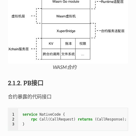
WASM合约
2.1.2.
PB接口
合约暴露的代码接口
1

service
NativeCode
{
2

rpc
Call
(
CallRequest
)
returns
(
CallResponse
);
3
}