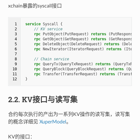
xchain暴露的syscall接口
 1

service
Syscall
{
 2

// KV service
 3

rpc
PutObject
(
PutRequest
)
returns
(
PutResponse
);
 4

rpc
GetObject
(
GetRequest
)
returns
(
GetResponse
);
 5

rpc
DeleteObject
(
DeleteRequest
)
returns
(
DeleteR
 6

rpc
NewIterator
(
IteratorRequest
)
returns
(
Iterat
 7

 8

// Chain service
 9

rpc
QueryTx
(
QueryTxRequest
)
returns
(
QueryTxResp
10

rpc
QueryBlock
(
QueryBlockRequest
)
returns
(
Query
11

rpc
Transfer
(
TransferRequest
)
returns
(
TransferR
12
}
2.2.
KV接口与读写集
合约每次执行的产出为一系列KV操作的读写集，读写集
的概念详细见
XuperModel
。
KV的接口：