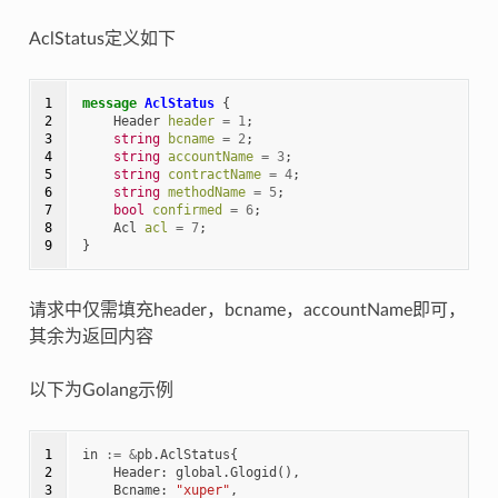
AclStatus定义如下
1

message
AclStatus
{
2

Header
header
=
1
;
3

string
bcname
=
2
;
4

string
accountName
=
3
;
5

string
contractName
=
4
;
6

string
methodName
=
5
;
7

bool
confirmed
=
6
;
8

Acl
acl
=
7
;
9
}
请求中仅需填充header，bcname，accountName即可，
其余为返回内容
以下为Golang示例
1

in
:=
&
pb
.
AclStatus
{
2

Header
:
global
.
Glogid
(),
3

Bcname
:
"xuper"
,