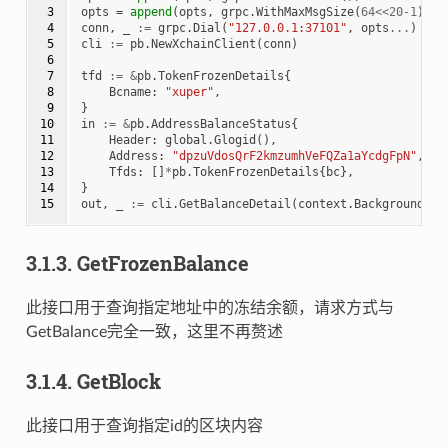
 3

opts
=
append
(
opts
,
grpc
.
WithMaxMsgSize
(
64
<<
20
-
1
))
 4

conn
,
_
:=
grpc
.
Dial
(
"127.0.0.1:37101"
,
opts
...
)
 5

cli
:=
pb
.
NewXchainClient
(
conn
)
 6

 7

tfd
:=
&
pb
.
TokenFrozenDetails
{
 8

Bcname
:
"xuper"
,
 9

}
10

in
:=
&
pb
.
AddressBalanceStatus
{
11

Header
:
global
.
Glogid
(),
12

Address
:
"dpzuVdosQrF2kmzumhVeFQZa1aYcdgFpN"
,
13

Tfds
:
[]
*
pb
.
TokenFrozenDetails
{
bc
},
14

}
15
out
,
_
:=
cli
.
GetBalanceDetail
(
context
.
Background
(),
3.1.3.
GetFrozenBalance
此接口用于查询指定地址中的冻结余额，请求方式与
GetBalance完全一致，这里不再赘述
3.1.4.
GetBlock
此接口用于查询指定id的区块内容