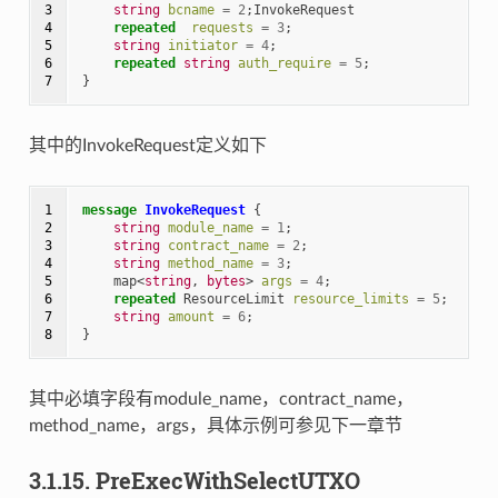
3

string
bcname
=
2
;
InvokeRequest
4

repeated
requests
=
3
;
5

string
initiator
=
4
;
6

repeated
string
auth_require
=
5
;
7
}
其中的InvokeRequest定义如下
1

message
InvokeRequest
{
2

string
module_name
=
1
;
3

string
contract_name
=
2
;
4

string
method_name
=
3
;
5

map
<
string
,
bytes
>
args
=
4
;
6

repeated
ResourceLimit
resource_limits
=
5
;
7

string
amount
=
6
;
8
}
其中必填字段有module_name，contract_name，
method_name，args，具体示例可参见下一章节
3.1.15.
PreExecWithSelectUTXO