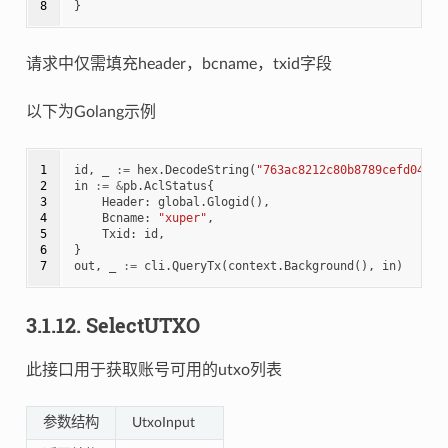
8
}
请求中仅需填充header，bcname，txid字段
以下为Golang示例
1

id
,
_
:=
hex
.
DecodeString
(
"763ac8212c80b8789cefd049f1
2

in
:=
&
pb
.
AclStatus
{
3

Header
:
global
.
Glogid
(),
4

Bcname
:
"xuper"
,
5

Txid
:
id
,
6

}
7
out
,
_
:=
cli
.
QueryTx
(
context
.
Background
(),
in
)
3.1.12.
SelectUTXO
此接口用于获取账号可用的utxo列表
参数结构
UtxoInput