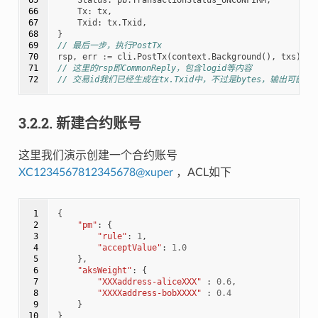
66

Tx
:
tx
,
67

Txid
:
tx
.
Txid
,
68

}
69

// 最后一步，执行PostTx
70

rsp
,
err
:=
cli
.
PostTx
(
context
.
Background
(),
txs
)
71

// 这里的rsp即CommonReply，包含logid等内容
72
// 交易id我们已经生成在tx.Txid中，不过是bytes，输出可能需要he
3.2.2.
新建合约账号
这里我们演示创建一个合约账号
XC1234567812345678
@
xuper
，ACL如下
 1

{
 2

"pm"
:
{
 3

"rule"
:
1
,
 4

"acceptValue"
:
1.0
 5

},
 6

"aksWeight"
:
{
 7

"XXXaddress-aliceXXX"
:
0.6
,
 8

"XXXXaddress-bobXXXX"
:
0.4
 9

}
10
}