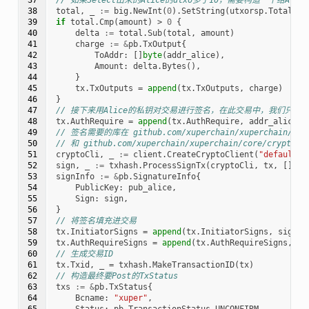
38

total
,
_
:=
big
.
NewInt
(
0
).
SetString
(
utxorsp
.
TotalSel
39

if
total
.
Cmp
(
amount
)
>
0
{
40

delta
:=
total
.
Sub
(
total
,
amount
)
41

charge
:=
&
pb
.
TxOutput
{
42

ToAddr
:
[]
byte
(
addr_alice
),
43

Amount
:
delta
.
Bytes
(),
44

}
45

tx
.
TxOutputs
=
append
(
tx
.
TxOutputs
,
charge
)
46

}
47

// 接下来用Alice的私钥对交易进行签名，在此交易中，我们只需A
48

tx
.
AuthRequire
=
append
(
tx
.
AuthRequire
,
addr_alice
)
49

// 签名需要的库在 github.com/xuperchain/xuperchain/core
50

// 和 github.com/xuperchain/xuperchain/core/crypto/h
51

cryptoCli
,
_
:=
client
.
CreateCryptoClient
(
"default"
)
52

sign
,
_
:=
txhash
.
ProcessSignTx
(
cryptoCli
,
tx
,
[]
byt
53

signInfo
:=
&
pb
.
SignatureInfo
{
54

PublicKey
:
pub_alice
,
55

Sign
:
sign
,
56

}
57

// 将签名填充进交易
58

tx
.
InitiatorSigns
=
append
(
tx
.
InitiatorSigns
,
signIn
59

tx
.
AuthRequireSigns
=
append
(
tx
.
AuthRequireSigns
,
si
60

// 生成交易ID
61

tx
.
Txid
,
_
=
txhash
.
MakeTransactionID
(
tx
)
62

// 构造最终要Post的TxStatus
63

txs
:=
&
pb
.
TxStatus
{
64

Bcname
:
"xuper"
,
65

Status
:
pb
.
TransactionStatus_UNCONFIRM
,