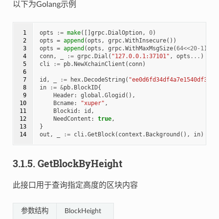
以下为Golang示例
 1

opts
:=
make
([]
grpc
.
DialOption
,
0
)
 2

opts
=
append
(
opts
,
grpc
.
WithInsecure
())
 3

opts
=
append
(
opts
,
grpc
.
WithMaxMsgSize
(
64
<<
20
-
1
))
 4

conn
,
_
:=
grpc
.
Dial
(
"127.0.0.1:37101"
,
opts
...
)
 5

cli
:=
pb
.
NewXchainClient
(
conn
)
 6

 7

id
,
_
:=
hex
.
DecodeString
(
"ee0d6fd34df4a7e1540df309d
 8

in
:=
&
pb
.
BlockID
{
 9

Header
:
global
.
Glogid
(),
10

Bcname
:
"xuper"
,
11

Blockid
:
id
,
12

NeedContent
:
true
,
13

}
14
out
,
_
:=
cli
.
GetBlock
(
context
.
Background
(),
in
)
3.1.5.
GetBlockByHeight
此接口用于查询指定高度的区块内容
参数结构
BlockHeight