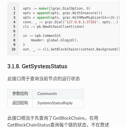
 1

opts
:=
make
([]
grpc
.
DialOption
,
0
)
 2

opts
=
append
(
opts
,
grpc
.
WithInsecure
())
 3

opts
=
append
(
opts
,
grpc
.
WithMaxMsgSize
(
64
<<
20
-
1
))
 4

conn
,
_
:=
grpc
.
Dial
(
"127.0.0.1:37101"
,
opts
...
)
 5

cli
:=
pb
.
NewXchainClient
(
conn
)
 6

 7

in
:=
&
pb
.
CommonIn
{
 8

Header
:
global
.
Glogid
(),
 9

}
10
out
,
_
:=
cli
.
GetBlockChains
(
context
.
Background
(),
i
3.1.8.
GetSystemStatus
此接口用于查询当前节点的运行状态
参数结构
CommonIn
返回结构
SystemsStatusReply
此接口相当于先查询了GetBlockChains，在用
GetBlockChainStatus查询每个链的状态，不在赘述