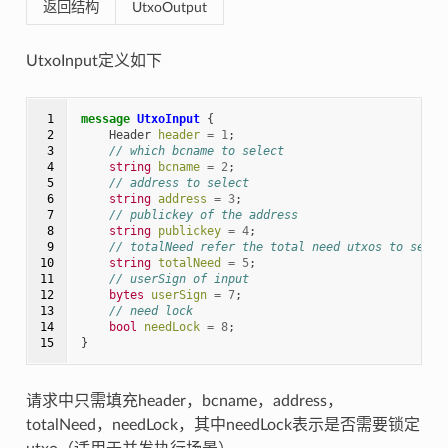
返回结构
UtxoOutput
UtxoInput定义如下
 1

message
UtxoInput
{
 2

Header
header
=
1
;
 3

// which bcname to select
 4

string
bcname
=
2
;
 5

// address to select
 6

string
address
=
3
;
 7

// publickey of the address
 8

string
publickey
=
4
;
 9

// totalNeed refer the total need utxos to selec
10

string
totalNeed
=
5
;
11

// userSign of input
12

bytes
userSign
=
7
;
13

// need lock
14

bool
needLock
=
8
;
15
}
请求中只需填充header，bcname，address，
totalNeed，needLock，其中needLock表示是否需要锁定