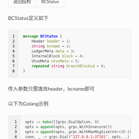
返回结构
BCStatus
BCStatus定义如下
1

message
BCStatus
{
2

Header
header
=
1
;
3

string
bcname
=
2
;
4

LedgerMeta
meta
=
3
;
5

InternalBlock
block
=
4
;
6

UtxoMeta
utxoMeta
=
5
;
7

repeated
string
branchBlockid
=
6
;
8
}
传入参数只需填充header，bcname即可
以下为Golang示例
 1

opts
:=
make
([]
grpc
.
DialOption
,
0
)
 2

opts
=
append
(
opts
,
grpc
.
WithInsecure
())
 3

opts
=
append
(
opts
,
grpc
.
WithMaxMsgSize
(
64
<<
20
-
1
))
 4

conn
,
_
:=
grpc
.
Dial
(
"127.0.0.1:37101"
,
opts
...
)