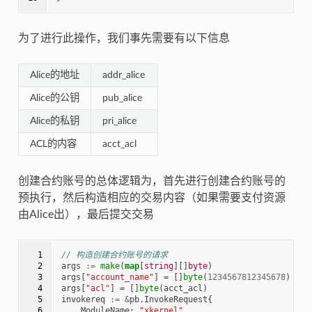
为了进行此操作，我们事先需要有以下信息
Alice的地址
addr_alice
Alice的公钥
pub_alice
Alice的私钥
pri_alice
ACL的内容
acct_acl
创建合约账号的总体逻辑为，首先进行创建合约账号的
预执行，然后构造相应的交易内容（如果需要支付资源
由Alice出），最后提交交易
  1

// 构造创建合约账号的请求
  2

args
:=
make
(
map
[
string
][]
byte
)
  3

args
[
"account_name"
]
=
[]
byte
(
1234567812345678
)
  4

args
[
"acl"
]
=
[]
byte
(
acct_acl
)
  5

invokereq
:=
&
pb
.
InvokeRequest
{
  6

ModuleName
:
"xkernel"
,