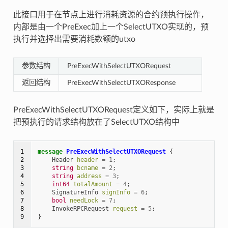
此接口用于在节点上进行消耗资源的合约预执行操作，
内部是由一个PreExec加上一个SelectUTXO实现的，预
执行并选择出需要消耗数额的utxo
参数结构
PreExecWithSelectUTXORequest
返回结构
PreExecWithSelectUTXOResponse
PreExecWithSelectUTXORequest定义如下，实际上就是
把预执行的请求结构放在了SelectUTXO结构中
1

message
PreExecWithSelectUTXORequest
{
2

Header
header
=
1
;
3

string
bcname
=
2
;
4

string
address
=
3
;
5

int64
totalAmount
=
4
;
6

SignatureInfo
signInfo
=
6
;
7

bool
needLock
=
7
;
8

InvokeRPCRequest
request
=
5
;
9
}