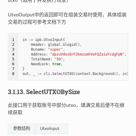
utxo（适用于并发执行场景）
UtxoOutput中的返回即可在组装交易时使用，具体组装
交易的过程可参考文档下方
1

in
:=
&
pb
.
UtxoInput
{
2

Header
:
global
.
Glogid
(),
3

Bcname
:
"xuper"
,
4

Address
:
"dpzuVdosQrF2kmzumhVeFQZa1aYcdgFpN"
,
5

TotalNeed
:
"50"
,
6

NeedLock
:
true
,
7

}
8
out
,
_
:=
cli
.
SelectUTXO
(
context
.
Background
(),
in
)
3.1.13.
SelectUTXOBySize
此接口用于获取账号中部分utxo，填满交易后便不在继
续获取
参数结构
UtxoInput