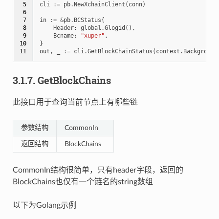
 5

cli
:=
pb
.
NewXchainClient
(
conn
)
 6

 7

in
:=
&
pb
.
BCStatus
{
 8

Header
:
global
.
Glogid
(),
 9

Bcname
:
"xuper"
,
10

}
11
out
,
_
:=
cli
.
GetBlockChainStatus
(
context
.
Background
3.1.7.
GetBlockChains
此接口用于查询当前节点上有哪些链
参数结构
CommonIn
返回结构
BlockChains
CommonIn结构很简单，只有header字段，返回的
BlockChains也仅有一个链名的string数组
以下为Golang示例