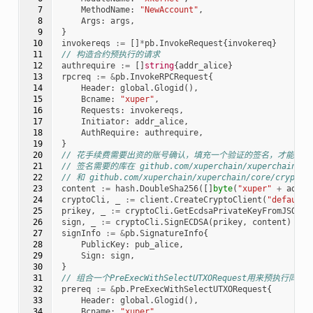
  7

MethodName
:
"NewAccount"
,
  8

Args
:
args
,
  9

}
 10

invokereqs
:=
[]
*
pb
.
InvokeRequest
{
invokereq
}
 11

// 构造合约预执行的请求
 12

authrequire
:=
[]
string
{
addr_alice
}
 13

rpcreq
:=
&
pb
.
InvokeRPCRequest
{
 14

Header
:
global
.
Glogid
(),
 15

Bcname
:
"xuper"
,
 16

Requests
:
invokereqs
,
 17

Initiator
:
addr_alice
,
 18

AuthRequire
:
authrequire
,
 19

}
 20

// 花手续费需要出资的账号确认，填充一个验证的签名，才能正确的
 21

// 签名需要的库在 github.com/xuperchain/xuperchain/cor
 22

// 和 github.com/xuperchain/xuperchain/core/crypto/
 23

content
:=
hash
.
DoubleSha256
([]
byte
(
"xuper"
+
addr_
 24

cryptoCli
,
_
:=
client
.
CreateCryptoClient
(
"default"
 25

prikey
,
_
:=
cryptoCli
.
GetEcdsaPrivateKeyFromJSON
([
 26

sign
,
_
:=
cryptoCli
.
SignECDSA
(
prikey
,
content
)
 27

signInfo
:=
&
pb
.
SignatureInfo
{
 28

PublicKey
:
pub_alice
,
 29

Sign
:
sign
,
 30

}
 31

// 组合一个PreExecWithSelectUTXORequest用来预执行同
 32

prereq
:=
&
pb
.
PreExecWithSelectUTXORequest
{
 33

Header
:
global
.
Glogid
(),
 34

Bcname
:
"xuper"
,