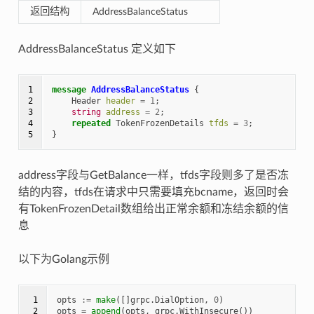
返回结构
AddressBalanceStatus
AddressBalanceStatus 定义如下
1

message
AddressBalanceStatus
{
2

Header
header
=
1
;
3

string
address
=
2
;
4

repeated
TokenFrozenDetails
tfds
=
3
;
5
}
address字段与GetBalance一样，tfds字段则多了是否冻
结的内容，tfds在请求中只需要填充bcname，返回时会
有TokenFrozenDetail数组给出正常余额和冻结余额的信
息
以下为Golang示例
 1

opts
:=
make
([]
grpc
.
DialOption
,
0
)
 2

opts
=
append
(
opts
,
grpc
.
WithInsecure
())