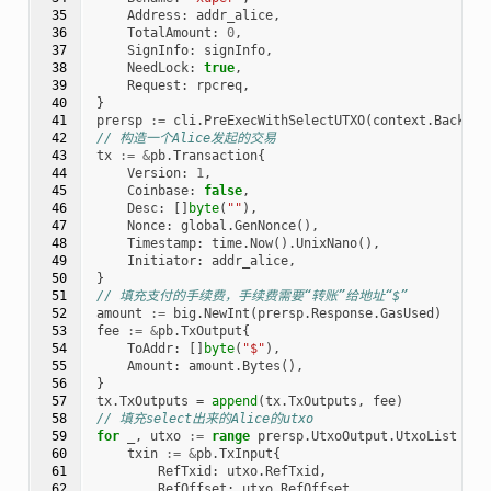
 35

Address
:
addr_alice
,
 36

TotalAmount
:
0
,
 37

SignInfo
:
signInfo
,
 38

NeedLock
:
true
,
 39

Request
:
rpcreq
,
 40

}
 41

prersp
:=
cli
.
PreExecWithSelectUTXO
(
context
.
Backgro
 42

// 构造一个Alice发起的交易
 43

tx
:=
&
pb
.
Transaction
{
 44

Version
:
1
,
 45

Coinbase
:
false
,
 46

Desc
:
[]
byte
(
""
),
 47

Nonce
:
global
.
GenNonce
(),
 48

Timestamp
:
time
.
Now
().
UnixNano
(),
 49

Initiator
:
addr_alice
,
 50

}
 51

// 填充支付的手续费，手续费需要“转账”给地址“$”
 52

amount
:=
big
.
NewInt
(
prersp
.
Response
.
GasUsed
)
 53

fee
:=
&
pb
.
TxOutput
{
 54

ToAddr
:
[]
byte
(
"$"
),
 55

Amount
:
amount
.
Bytes
(),
 56

}
 57

tx
.
TxOutputs
=
append
(
tx
.
TxOutputs
,
fee
)
 58

// 填充select出来的Alice的utxo
 59

for
_
,
utxo
:=
range
prersp
.
UtxoOutput
.
UtxoList
{
 60

txin
:=
&
pb
.
TxInput
{
 61

RefTxid
:
utxo
.
RefTxid
,
 62

RefOffset
:
utxo
.
RefOffset
,