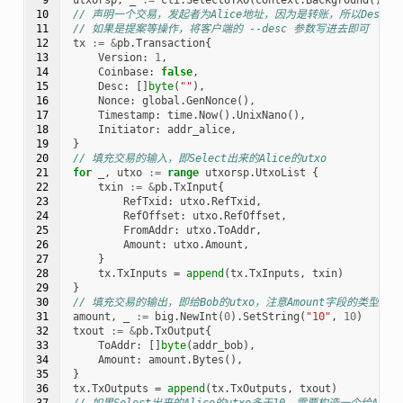
10

// 声明一个交易，发起者为Alice地址，因为是转账，所以Desc
11

// 如果是提案等操作，将客户端的 --desc 参数写进去即可
12

tx
:=
&
pb
.
Transaction
{
13

Version
:
1
,
14

Coinbase
:
false
,
15

Desc
:
[]
byte
(
""
),
16

Nonce
:
global
.
GenNonce
(),
17

Timestamp
:
time
.
Now
().
UnixNano
(),
18

Initiator
:
addr_alice
,
19

}
20

// 填充交易的输入，即Select出来的Alice的utxo
21

for
_
,
utxo
:=
range
utxorsp
.
UtxoList
{
22

txin
:=
&
pb
.
TxInput
{
23

RefTxid
:
utxo
.
RefTxid
,
24

RefOffset
:
utxo
.
RefOffset
,
25

FromAddr
:
utxo
.
ToAddr
,
26

Amount
:
utxo
.
Amount
,
27

}
28

tx
.
TxInputs
=
append
(
tx
.
TxInputs
,
txin
)
29

}
30

// 填充交易的输出，即给Bob的utxo，注意Amount字段的类型
31

amount
,
_
:=
big
.
NewInt
(
0
).
SetString
(
"10"
,
10
)
32

txout
:=
&
pb
.
TxOutput
{
33

ToAddr
:
[]
byte
(
addr_bob
),
34

Amount
:
amount
.
Bytes
(),
35

}
36

tx
.
TxOutputs
=
append
(
tx
.
TxOutputs
,
txout
)
37

// 如果Select出来的Alice的utxo多于10，需要构造一个给Alic