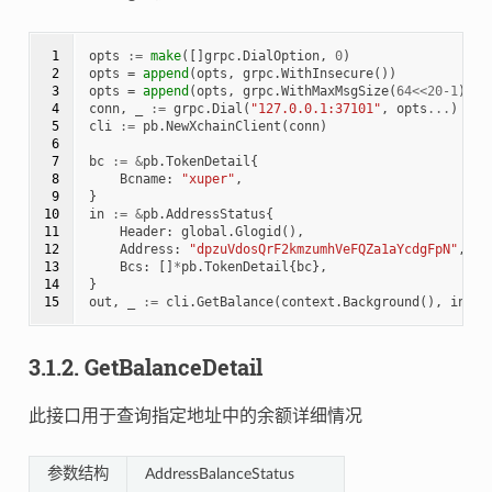
 1

opts
:=
make
([]
grpc
.
DialOption
,
0
)
 2

opts
=
append
(
opts
,
grpc
.
WithInsecure
())
 3

opts
=
append
(
opts
,
grpc
.
WithMaxMsgSize
(
64
<<
20
-
1
))
 4

conn
,
_
:=
grpc
.
Dial
(
"127.0.0.1:37101"
,
opts
...
)
 5

cli
:=
pb
.
NewXchainClient
(
conn
)
 6

 7

bc
:=
&
pb
.
TokenDetail
{
 8

Bcname
:
"xuper"
,
 9

}
10

in
:=
&
pb
.
AddressStatus
{
11

Header
:
global
.
Glogid
(),
12

Address
:
"dpzuVdosQrF2kmzumhVeFQZa1aYcdgFpN"
,
13

Bcs
:
[]
*
pb
.
TokenDetail
{
bc
},
14

}
15
out
,
_
:=
cli
.
GetBalance
(
context
.
Background
(),
in
)
3.1.2.
GetBalanceDetail
此接口用于查询指定地址中的余额详细情况
参数结构
AddressBalanceStatus