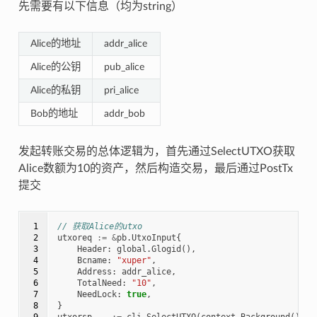
先需要有以下信息（均为string）
Alice的地址
addr_alice
Alice的公钥
pub_alice
Alice的私钥
pri_alice
Bob的地址
addr_bob
发起转账交易的总体逻辑为，首先通过SelectUTXO获取
Alice数额为10的资产，然后构造交易，最后通过PostTx
提交
 1

// 获取Alice的utxo
 2

utxoreq
:=
&
pb
.
UtxoInput
{
 3

Header
:
global
.
Glogid
(),
 4

Bcname
:
"xuper"
,
 5

Address
:
addr_alice
,
 6

TotalNeed
:
"10"
,
 7

NeedLock
:
true
,
 8

}
 9

utxorsp
,
_
:=
cli
.
SelectUTXO
(
context
.
Background
(),
u