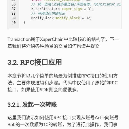
36

// 统一签名(支持多重签名/环签名等，与initiator_signs/a
37

XuperSignature
xuper_sign
=
31
;
38

// 可修改区块链标记
39

ModifyBlock
modify_block
=
32
;
40
}
Transaction属于XuperChain中比较核心的结构了，下一
章我们将介绍各种场景的交易如何构造并提交
3.2.
RPC接口应用
本章节将以几个简单的场景为例描述RPC接口的使用方
法，主要体现逻辑和步骤。代码中仅使用了原始的RPC
接口，如果使用SDK则会简便很多。
3.2.1.
发起一次转账
这里我们演示如何使用RPC接口实现从账号Aclie向账号
Bob的一次数额为10的转账，为了进行此操作，我们事