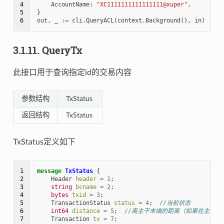
4

AccountName
:
"XC1111111111111111@xuper"
,
5

}
6
out
,
_
:=
cli
.
QueryACL
(
context
.
Background
(),
in
)
3.1.11.
QueryTx
此接口用于查询指定id的交易内容
参数结构
TxStatus
返回结构
TxStatus
TxStatus定义如下
1

message
TxStatus
{
2

Header
header
=
1
;
3

string
bcname
=
2
;
4

bytes
txid
=
3
;
5

TransactionStatus
status
=
4
;
//当前状态
6

int64
distance
=
5
;
//离主干末端的距离（如果在主干上
7

Transaction
tx
=
7
;