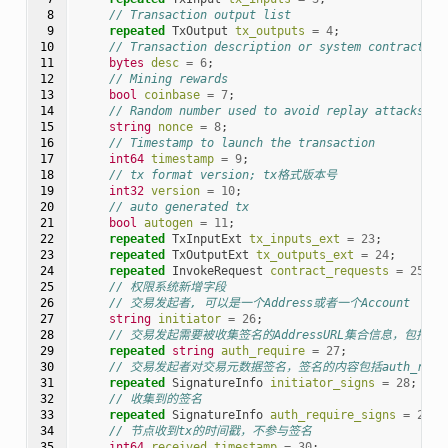
 8

// Transaction output list
 9

repeated
TxOutput
tx_outputs
=
4
;
10

// Transaction description or system contract
11

bytes
desc
=
6
;
12

// Mining rewards
13

bool
coinbase
=
7
;
14

// Random number used to avoid replay attacks
15

string
nonce
=
8
;
16

// Timestamp to launch the transaction
17

int64
timestamp
=
9
;
18

// tx format version; tx格式版本号
19

int32
version
=
10
;
20

// auto generated tx
21

bool
autogen
=
11
;
22

repeated
TxInputExt
tx_inputs_ext
=
23
;
23

repeated
TxOutputExt
tx_outputs_ext
=
24
;
24

repeated
InvokeRequest
contract_requests
=
25
;
25

// 权限系统新增字段
26

// 交易发起者, 可以是一个Address或者一个Account
27

string
initiator
=
26
;
28

// 交易发起需要被收集签名的AddressURL集合信息，包括用
29

repeated
string
auth_require
=
27
;
30

// 交易发起者对交易元数据签名，签名的内容包括auth_requ
31

repeated
SignatureInfo
initiator_signs
=
28
;
32

// 收集到的签名
33

repeated
SignatureInfo
auth_require_signs
=
29
;
34

// 节点收到tx的时间戳，不参与签名
35

int64
received_timestamp
=
30
;