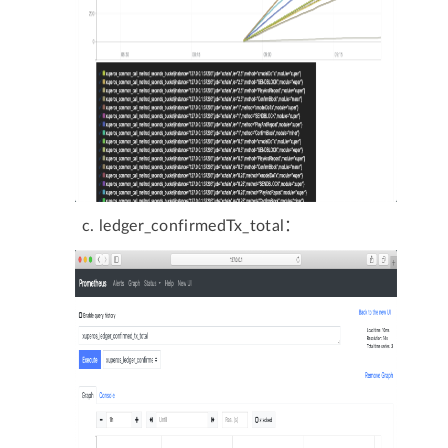
ledger_confirmedTx_total：