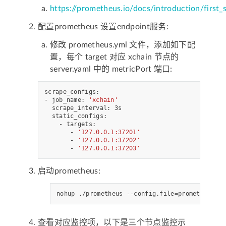
https://prometheus.io/docs/introduction/first_
配置prometheus 设置endpoint服务:
修改 prometheus.yml 文件，添加如下配
置，每个 target 对应 xchain 节点的
server.yaml 中的 metricPort 端口:
scrape_configs:

- job_name: 
'xchain'
  scrape_interval: 3s

  static_configs:

    - targets:

       - 
'127.0.0.1:37201'
       - 
'127.0.0.1:37202'
       - 
'127.0.0.1:37203'
启动prometheus:
nohup ./prometheus --config.file
=
prometheus.ym
查看对应监控项，以下是三个节点监控示